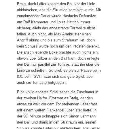
Laufgruppe
Braig, doch Laifer konnte den Ball vor der Linie
abklatschen, ehe die Situation bereinigt wurde. Mit
SVH Reisegruppe
zunehmender Dauer wurde Haslachs Defensive
um Ralf Kammerer und Louis Hättich immer
Projekte
sicherer, allein das angestrebte Tor wollte nicht
fallen. Auch nicht, als Max Armbruster einen
Stadionsanierung 2020
Angriff abfing und bis zum Strafraum lief, doch
Kunstrasen 2010
sein Schuss wurde noch um den Pfosten gelenkt.
Die anschließende Ecke brachte auch nichts ein,
obwohl Joel Silzer an den Ball kam, doch er legte
Events
den Ball nur parallel zur Torlinie, statt ihn über die
Erfolge
Linie zu schießen. So blieb es bis zur Pause beim
0:0, beim SVH hatte sich das gute Spiel, aber
Silvester-Cup
auch die Torflaute fortgesetzt.
Eine völlig anderes Spiel sahen die Zuschauer in
der zweiten Hälfte. Erst war es Braig, der den
etwas zu weit vor dem Tor stehenden Laifer fast
mit einem weiten Flankenball überlistet hätte, in
der 50. Minute schnappte sich Simon Lehmann
den Ball und drang in den Strafraum ein, seinen
Schuss konnte Laifer nur abklatschen, Joel Silzer