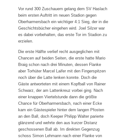
Das SVH Lied
Vor rund 300 Zuschauern gelang dem SV Haslach
beim ersten Auftritt im neuen Stadion gegen
Das SVH Mag und Team
Oberharmersbach ein wichtiger 4:1 Sieg, der in die
SVH Legenden
Geschichtsbücher eingehen wird. Joel Silzer war
es dabei vorbehalten, das erste Tor im Stadion zu
Sponsoren
erzielen.
Mitgliedschaft
Die erste Hälfte verlief recht ausgeglichen mit
Satzung
Chancen auf beiden Seiten, die erste hatte Mario
Braig schon nach drei Minuten, dessen Flanke
SVH Jugendkonzept
aber Torhüter Marcel Laifer mit den Fingerspitzen
noch über die Latte lenken konnte. Doch die
Abteilungen
Gäste antworteten mit einem Kopfball von Rainer
Schwarz, der am Lattenkreuz vorbei ging. Nach
Aktive
einer knappen Viertelstunde dann die größte
Jugend
Chance für Oberharmersbach, nach einer Ecke
kam ein Gästespieler hinter dem langen Pfosten
Alte Herren
an den Ball, doch Keeper Philipp Walter parierte
Schiedsrichter
glänzend und wehrte den aus kurzer Distanz
geschossenen Ball ab. Im direkten Gegenzug
Badminton
schoss Simon Lehmann nach einer Flanke von