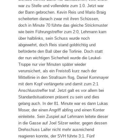
war zu Stelle und vollendete zum 1:0. Jetzt war
der Bann gebrochen. Kevin Reis und Mario Braig
scheiterten danach zwar mit ihren Schüssen,
doch in Minute 70 führte das gleiche Strickmuster
wie beim Führungstreffer zum 2:0, Lehmann kam
über halblinks, sein Schuss wurde noch
abgewehrt, doch Reis stand goldrichtig und
beförderte den Ball über die Torlinie. Doch statt
der nun wichtigen Sicherheit wurde die Leukel-
Truppe nur vier Minuten später wieder
verunsichert, als ein Freistoß kurz nach der
Mittellinie in den Strafraum flog, Daniel Kornmayer
mit dem Kopf verlängerte und damit zum 2:1
Anschlusstreffer traf. Jetzt galt es vor allem bei
Standardsituationen präsent zu sein und dies
gelang auch. In der 81. Minute war es dann Lukas
Moser, der einen Angriff abfing und einen Konter
einleitete. Sein Zuspiel auf Lehmann leitete dieser
in die Gasse auf Joel Silzer weiter, gegen dessen
Drehschuss Laifer nicht mehr ausreichend
reagieren konnte, der SVH führte 3:1. Fünf