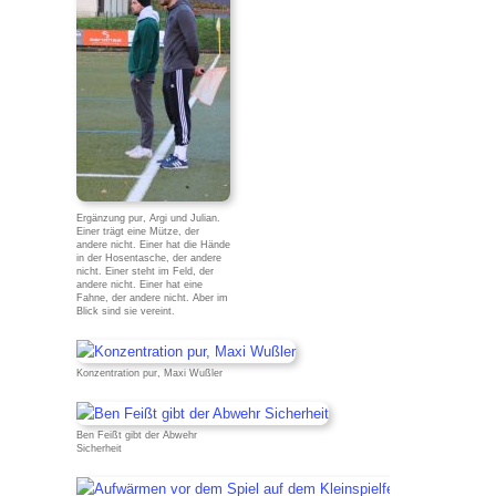
Ergänzung pur, Argi und Julian.
Einer trägt eine Mütze, der
andere nicht. Einer hat die Hände
in der Hosentasche, der andere
nicht. Einer steht im Feld, der
andere nicht. Einer hat eine
Fahne, der andere nicht. Aber im
Blick sind sie vereint.
Konzentration pur, Maxi Wußler
Ben Feißt gibt der Abwehr
Sicherheit