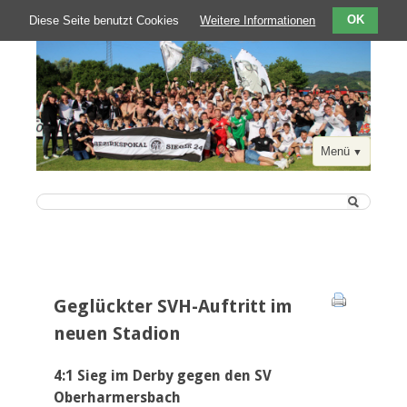
Diese Seite benutzt Cookies
Weitere Informationen
OK
Menü
Navigation
Startseite
überspringen
Aktuelle Berichte
Geglückter SVH-Auftritt im
Der Verein
neuen Stadion
Zahlen-Fakten-Kontakte
SVH Chronik 1911 bis heute
4:1 Sieg im Derby gegen den SV
Oberharmersbach
Der SVH in der Presse