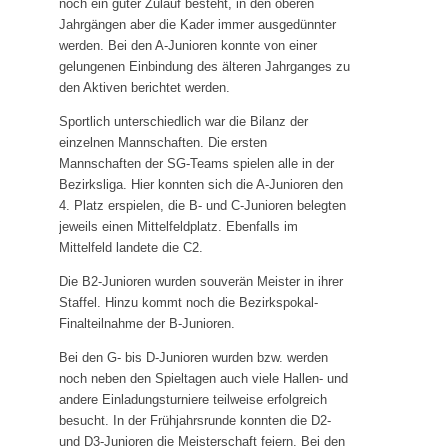
noch ein guter Zulauf besteht, in den oberen
Laufgruppe
Jahrgängen aber die Kader immer ausgedünnter
SVH Reisegruppe
werden. Bei den A-Junioren konnte von einer
gelungenen Einbindung des älteren Jahrganges zu
den Aktiven berichtet werden.
Projekte
Sportlich unterschiedlich war die Bilanz der
Stadionsanierung 2020
einzelnen Mannschaften. Die ersten
Kunstrasen 2010
Mannschaften der SG-Teams spielen alle in der
Bezirksliga. Hier konnten sich die A-Junioren den
4. Platz erspielen, die B- und C-Junioren belegten
Events
jeweils einen Mittelfeldplatz. Ebenfalls im
Erfolge
Mittelfeld landete die C2.
Silvester-Cup
Die B2-Junioren wurden souverän Meister in ihrer
Staffel. Hinzu kommt noch die Bezirkspokal-
Finalteilnahme der B-Junioren.
Bei den G- bis D-Junioren wurden bzw. werden
noch neben den Spieltagen auch viele Hallen- und
andere Einladungsturniere teilweise erfolgreich
besucht. In der Frühjahrsrunde konnten die D2-
und D3-Junioren die Meisterschaft feiern. Bei den