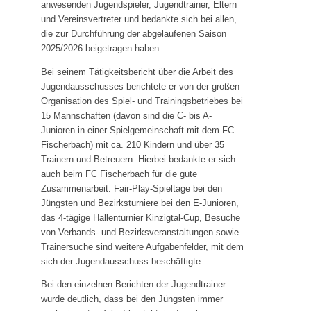
anwesenden Jugendspieler, Jugendtrainer, Eltern
Das SVH Lied
und Vereinsvertreter und bedankte sich bei allen,
die zur Durchführung der abgelaufenen Saison
Das SVH Mag und Team
2025/2026 beigetragen haben.
SVH Legenden
Bei seinem Tätigkeitsbericht über die Arbeit des
Sponsoren
Jugendausschusses berichtete er von der großen
Organisation des Spiel- und Trainingsbetriebes bei
Mitgliedschaft
15 Mannschaften (davon sind die C- bis A-
Satzung
Junioren in einer Spielgemeinschaft mit dem FC
Fischerbach) mit ca. 210 Kindern und über 35
SVH Jugendkonzept
Trainern und Betreuern. Hierbei bedankte er sich
auch beim FC Fischerbach für die gute
Abteilungen
Zusammenarbeit. Fair-Play-Spieltage bei den
Jüngsten und Bezirksturniere bei den E-Junioren,
Aktive
das 4-tägige Hallenturnier Kinzigtal-Cup, Besuche
Jugend
von Verbands- und Bezirksveranstaltungen sowie
Trainersuche sind weitere Aufgabenfelder, mit dem
Alte Herren
sich der Jugendausschuss beschäftigte.
Schiedsrichter
Bei den einzelnen Berichten der Jugendtrainer
Badminton
wurde deutlich, dass bei den Jüngsten immer