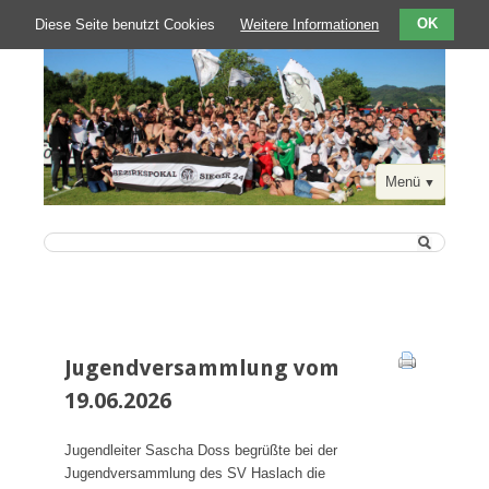
Diese Seite benutzt Cookies
Weitere Informationen
OK
Menü
Navigation
Startseite
überspringen
Aktuelle Berichte
Jugendversammlung vom
Der Verein
19.06.2026
Zahlen-Fakten-Kontakte
SVH Chronik 1911 bis heute
Jugendleiter Sascha Doss begrüßte bei der
Jugendversammlung des SV Haslach die
Der SVH in der Presse