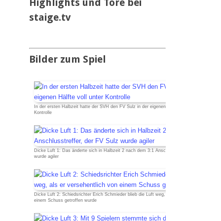
Highlights und Tore bei
Das SVH Lied
staige.tv
Das SVH Mag und Team
SVH Legenden
Bilder zum Spiel
Sponsoren
Mitgliedschaft
Satzung
SVH Jugendkonzept
In der ersten Halbzeit hatte der SVH den FV Sulz in der eigenen Hälfte voll unter
Kontrolle
Abteilungen
Aktive
Dicke Luft 1: Das änderte sich in Halbzeit 2 nach dem 3:1 Anschlusstreffer, der FV Sulz
wurde agiler
Jugend
Alte Herren
Schiedsrichter
Dicke Luft 2: Schiedsrichter Erich Schmieder blieb die Luft weg, als er versehentlich von
einem Schuss getroffen wurde
Badminton