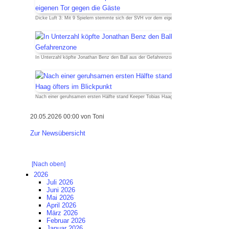
Laufgruppe
Dicke Luft 3: Mit 9 Spielern stemmte sich der SVH vor dem eigenen Tor gegen die Gäste
SVH Reisegruppe
Projekte
In Unterzahl köpfte Jonathan Benz den Ball aus der Gefahrenzone
Stadionsanierung 2020
Kunstrasen 2010
Nach einer geruhsamen ersten Hälfte stand Keeper Tobias Haag öfters im Blickpunkt
Events
20.05.2026 00:00
von Toni
Erfolge
Zur Newsübersicht
Silvester-Cup
[Nach oben]
2026
Juli 2026
Juni 2026
Mai 2026
April 2026
März 2026
Februar 2026
Januar 2026