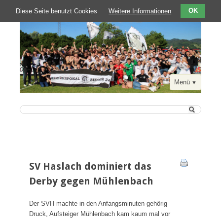
Diese Seite benutzt Cookies
Weitere Informationen
OK
Menü
Navigation
Startseite
überspringen
Aktuelle Berichte
SV Haslach dominiert das
Der Verein
Derby gegen Mühlenbach
Zahlen-Fakten-Kontakte
SVH Chronik 1911 bis heute
Der SVH machte in den Anfangsminuten gehörig
Druck, Aufsteiger Mühlenbach kam kaum mal vor
Der SVH in der Presse