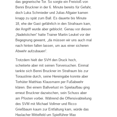
das gegnerische Tor. So sorgte ein Freistoß von
Das SVH Lied
Benni Bruckner in der 6. Minute bereits für Gefahr,
doch Luka Schmieder und Julias Allgaier kamen
Das SVH Mag und Team
knapp zu spät zum Ball. Es dauerte bis Minute
SVH Legenden
18, ehe der Gast gefährlich in den Strafraum kam,
der Angriff wurde aber geblockt. Genau vor diesen
Sponsoren
„Nadelstichen“ hatte Trainer Martin Leukel vor der
Mitgliedschaft
Begegnung gewarnt, „da müssen wir uns auch mal
nach hinten fallen lassen, um aus einer sicheren
Satzung
Abwehr aufzubauen“.
SVH Jugendkonzept
Trotzdem hielt der SVH den Druck hoch,
scheiterte aber mit seinen Torversuchen. Einmal
Abteilungen
tankte sich Benni Bruckner im Strafraum bis zur
Torauslinie durch, seine Hereingabe konnte aber
Aktive
Torhüter Matthias Klausmann per Fußabwehr
Jugend
klären. Bei einem Ballverlust im Spielaufbau ging
erneut Bruckner dazwischen, sein Schuss aber
Alte Herren
am Pfosten vorbei. Während die Offensivabteilung
Schiedsrichter
des SVM mit Michael Vollmer und Ricco
Grießbaum kaum zur Entfaltung kam, würde das
Badminton
Haslacher Mittelfeld um Spielführer Max