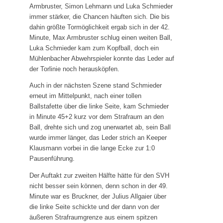
Laufgruppe
Armbruster, Simon Lehmann und Luka Schmieder
immer stärker, die Chancen häuften sich. Die bis
SVH Reisegruppe
dahin größte Tormöglichkeit ergab sich in der 42.
Minute, Max Armbruster schlug einen weiten Ball,
Projekte
Luka Schmieder kam zum Kopfball, doch ein
Mühlenbacher Abwehrspieler konnte das Leder auf
Stadionsanierung 2020
der Torlinie noch herausköpfen.
Kunstrasen 2010
Auch in der nächsten Szene stand Schmieder
erneut im Mittelpunkt, nach einer tollen
Events
Ballstafette über die linke Seite, kam Schmieder
in Minute 45+2 kurz vor dem Strafraum an den
Erfolge
Ball, drehte sich und zog unerwartet ab, sein Ball
Silvester-Cup
wurde immer länger, das Leder strich an Keeper
Klausmann vorbei in die lange Ecke zur 1:0
Pausenführung.
Der Auftakt zur zweiten Hälfte hätte für den SVH
nicht besser sein können, denn schon in der 49.
Minute war es Bruckner, der Julius Allgaier über
die linke Seite schickte und der dann von der
äußeren Strafraumgrenze aus einem spitzen