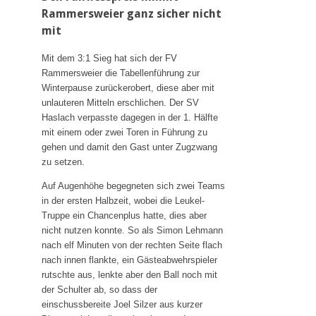
Rammersweier ganz sicher nicht
Das SVH Lied
mit
Das SVH Mag und Team
Mit dem 3:1 Sieg hat sich der FV
SVH Legenden
Rammersweier die Tabellenführung zur
Sponsoren
Winterpause zurückerobert, diese aber mit
unlauteren Mitteln erschlichen. Der SV
Mitgliedschaft
Haslach verpasste dagegen in der 1. Hälfte
Satzung
mit einem oder zwei Toren in Führung zu
gehen und damit den Gast unter Zugzwang
SVH Jugendkonzept
zu setzen.
Auf Augenhöhe begegneten sich zwei Teams
Abteilungen
in der ersten Halbzeit, wobei die Leukel-
Aktive
Truppe ein Chancenplus hatte, dies aber
nicht nutzen konnte. So als Simon Lehmann
Jugend
nach elf Minuten von der rechten Seite flach
Alte Herren
nach innen flankte, ein Gästeabwehrspieler
rutschte aus, lenkte aber den Ball noch mit
Schiedsrichter
der Schulter ab, so dass der
Badminton
einschussbereite Joel Silzer aus kurzer