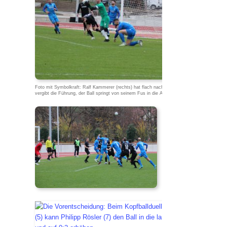
Foto mit Symbolkraft: Ralf Kammerer (rechts) hat flach nach innen gespielt, doch Kevin Rei
vergibt die Führung, der Ball springt von seinem Fus in die Arme von Torhüter Yannick Anza