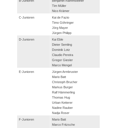
B-Junioren
Benjamin Rammsteiner
Das SVH Lied
Tim Müller
Nico Krämer
Das SVH Mag und Team
C-Junioren
Kai de Fazio
Timo Göhringer
SVH Legenden
Jörg Mayer
Jürgen Philipp
Sponsoren
D-Junioren
Kai Eble
Mitgliedschaft
Dieter Semling
Dominik Lotz
Satzung
Claudio Pereira
Gregor Giesler
SVH Jugendkonzept
Marco Mengel
E-Junioren
Jürgen Armbruster
Abteilungen
Mario Batt
Christoph Brucher
Aktive
Markus Burger
Ralf Hämmerling
Jugend
Thomas Hug
Alte Herren
Urban Ketterer
Nadine Rauber
Schiedsrichter
Nadja Roser
F-Junioren
Mario Batt
Badminton
Marco Fritzsche