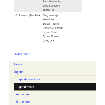
Ralf Hämmerling
Laufgruppe
Jens Suchomel
SVH Reisegruppe
Jakob Tiel
G-Junioren (Bambini)
Oleg Kolomijez
Miro Ober
Projekte
Stefan Radtke
Christine Schmidt
Stadionsanierung 2020
Dennis Senff
Kunstrasen 2010
Ayhan Simsek
Cindy Uhl
Events
[Nach oben]
Erfolge
Navigation
Silvester-Cup
Aktive
überspringen
Jugend
Jugendausschuss
Jugendtrainer
A-Junioren
B-Junioren