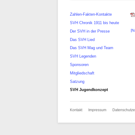
überspringen
Navigation
Zahlen-Fakten-Kontakte
überspringen
SVH Chronik 1911 bis heute
[N
Der SVH in der Presse
Das SVH Lied
Das SVH Mag und Team
SVH Legenden
Sponsoren
Mitgliedschaft
Satzung
SVH Jugendkonzept
Navigation
Kontakt
Impressum
Datenschutze
überspringen