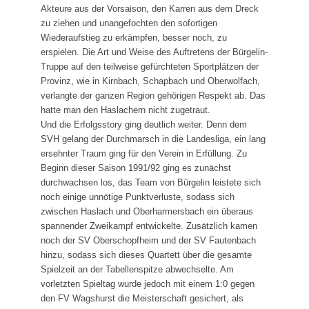
Laufgruppe
Akteure aus der Vorsaison, den Karren aus dem Dreck
zu ziehen und unangefochten den sofortigen
SVH Reisegruppe
Wiederaufstieg zu erkämpfen, besser noch, zu
erspielen. Die Art und Weise des Auftretens der Bürgelin-
Projekte
Truppe auf den teilweise gefürchteten Sportplätzen der
Provinz, wie in Kirnbach, Schapbach und Oberwolfach,
Stadionsanierung 2020
verlangte der ganzen Region gehörigen Respekt ab. Das
Kunstrasen 2010
hatte man den Haslachern nicht zugetraut.
Und die Erfolgsstory ging deutlich weiter. Denn dem
SVH gelang der Durchmarsch in die Landesliga, ein lang
Events
ersehnter Traum ging für den Verein in Erfüllung. Zu
Erfolge
Beginn dieser Saison 1991/92 ging es zunächst
durchwachsen los, das Team von Bürgelin leistete sich
Silvester-Cup
noch einige unnötige Punktverluste, sodass sich
zwischen Haslach und Oberharmersbach ein überaus
spannender Zweikampf entwickelte. Zusätzlich kamen
noch der SV Oberschopfheim und der SV Fautenbach
hinzu, sodass sich dieses Quartett über die gesamte
Spielzeit an der Tabellenspitze abwechselte. Am
vorletzten Spieltag wurde jedoch mit einem 1:0 gegen
den FV Wagshurst die Meisterschaft gesichert, als