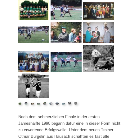
Das SVH Lied
Das SVH Mag und Team
SVH Legenden
Sponsoren
Mitgliedschaft
Satzung
SVH Jugendkonzept
Abteilungen
Aktive
Jugend
Alte Herren
Nach dem schmerzlichen Finale in der ersten
Schiedsrichter
Jahreshälfte 1990 begann dafür eine in dieser Form nicht
zu erwartende Erfolgswelle. Unter dem neuen Trainer
Badminton
Otmar Bürgelin aus Hausach schafften es fast alle