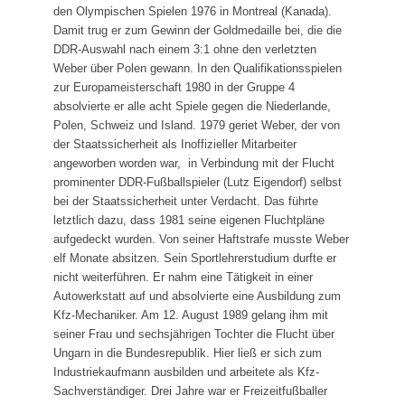
den Olympischen Spielen 1976 in Montreal (Kanada).
Damit trug er zum Gewinn der Goldmedaille bei, die die
DDR-Auswahl nach einem 3:1 ohne den verletzten
Weber über Polen gewann. In den Qualifikationsspielen
zur Europameisterschaft 1980 in der Gruppe 4
absolvierte er alle acht Spiele gegen die Niederlande,
Polen, Schweiz und Island. 1979 geriet Weber, der von
der Staatssicherheit als Inoffizieller Mitarbeiter
angeworben worden war, in Verbindung mit der Flucht
prominenter DDR-Fußballspieler (Lutz Eigendorf) selbst
bei der Staats­sicherheit unter Verdacht. Das führte
letztlich dazu, dass 1981 seine eigenen Fluchtpläne
aufgedeckt wurden. Von seiner Haftstrafe musste Weber
elf Monate absitzen. Sein Sportlehrerstudium durfte er
nicht weiterführen. Er nahm eine Tätigkeit in einer
Autowerkstatt auf und absolvierte eine Ausbildung zum
Kfz-Mechaniker. Am 12. August 1989 gelang ihm mit
seiner Frau und sechsjährigen Tochter die Flucht über
Ungarn in die Bundesrepublik. Hier ließ er sich zum
Industriekaufmann ausbilden und arbeitete als Kfz-
Sachverständiger. Drei Jahre war er Freizeit­fußballer