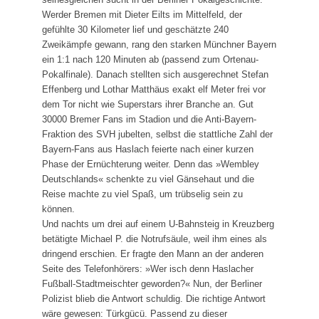
Werder Bremen mit Dieter Eilts im Mittelfeld, der
gefühlte 30 Kilometer lief und geschätzte 240
Zweikämpfe gewann, rang den starken Münchner Bayern
ein 1:1 nach 120 Minuten ab (passend zum Ortenau­­­-
Pokal­finale). Da­nach stellten sich aus­gerechnet Stefan
Effenberg und Lothar Matthäus exakt elf Meter frei vor
dem Tor nicht wie Super­stars ihrer Branche an. Gut
30000 Bremer Fans im Stadion und die Anti-Bayern-
Fraktion des SVH jubelten, selbst die stattliche Zahl der
Bayern-Fans aus Haslach feierte nach einer kurzen
Phase der Ernüchterung weiter. Denn das »Wembley
Deutschlands« schenkte zu viel Gänsehaut und die
Reise machte zu viel Spaß, um trübselig sein zu
können.
Und nachts um drei auf einem U-Bahnsteig in Kreuzberg
betätigte Michael P. die Notrufsäule, weil ihm eines als
dringend erschien. Er fragte den Mann an der anderen
Seite des Telefonhörers: »Wer isch denn Haslacher
Fußball-Stadt­meischter geworden?« Nun, der Berliner
Polizist blieb die Antwort schuldig. Die richtige Antwort
wäre gewesen: Türkgücü. Passend zu dieser