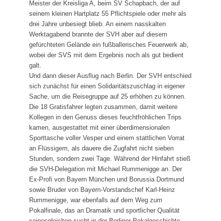
Meister der Kreisliga A, beim SV Schapbach, der auf
seinem kleinen Hartplatz 55 Pflichtspiele oder mehr als
drei Jahre unbesiegt blieb. An einem nasskalten
Werktagabend brannte der SVH aber auf diesem
gefürchteten Gelände ein fußballerisches Feuerwerk ab,
wobei der SVS mit dem Ergebnis noch als gut bedient
galt.
Und dann dieser Ausflug nach Berlin. Der SVH entschied
sich zunächst für einen Solidaritätszuschlag in eigener
Sache, um die Reisegruppe auf 25 erhöhen zu können.
Die 18 Gratisfahrer legten zusammen, damit weitere
Kollegen in den Genuss dieses feuchtfröhlichen Trips
kamen, ausgestattet mit einer über­dimensionalen
Sporttasche voller Vesper und einem stattlichen Vorrat
an Flüssigem, als dauere die Zugfahrt nicht sieben
Stunden, sondern zwei Tage. Während der Hinfahrt stieß
die SVH-Delegation mit Michael Rummenigge an. Der
Ex-Profi von Bayern München und Borussia Dortmund
sowie Bruder von Bayern­-Vorstandschef Karl-Heinz
Rum­menigge, war ebenfalls auf dem Weg zum
Pokalfinale, das an Dramatik und sportlicher Qualität
seines­gleichen sucht in der Berliner Pokalgeschichte.