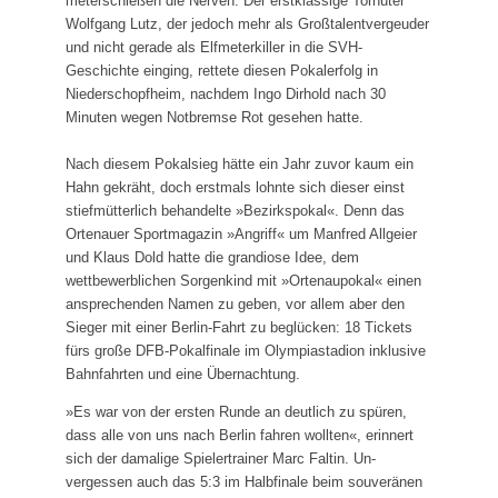
meterschießen die Nerven. Der erst­klassige Torhüter
Wolfgang Lutz, der jedoch mehr als Groß­talentvergeuder
und nicht gerade als Elfmeterkiller in die SVH-
Geschichte einging, rettete diesen Pokalerfolg in
Niederschopfheim, nachdem Ingo Dirhold nach 30
Minuten wegen Notbremse Rot gesehen hatte.
Nach diesem Pokalsieg hätte ein Jahr zuvor kaum ein
Hahn gekräht, doch erstmals lohnte sich dieser einst
stiefmütterlich behandelte »Be­zirks­pokal«. Denn das
Ortenauer Sportmagazin »Angriff« um Manfred Allgeier
und Klaus Dold hatte die grandiose Idee, dem
wettbewerblichen Sorgenkind mit »Ortenaupokal« einen
an­sprechenden Namen zu geben, vor allem aber den
Sieger mit einer Berlin-Fahrt zu be­glücken: 18 Tickets
fürs große DFB-Pokalfinale im Olympia­stadion inklusive
Bahnfahrten und eine Über­nachtung.
»Es war von der ersten Runde an deutlich zu spüren,
dass alle von uns nach Berlin fahren wollten«, erinnert
sich der damalige Spielertrainer Marc Faltin. Un­
vergessen auch das 5:3 im Halbfinale beim souveränen