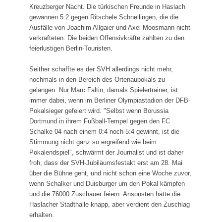
Kreuzberger Nacht. Die türkischen Freunde in Haslach
gewannen 5:2 gegen Ritschele Schnellingen, die die
Ausfälle von Joachim Allgaier und Axel Moosmann nicht
verkrafteten. Die beiden Offensivkräfte zählten zu den
feierlustigen Berlin-Touristen.
Seither schaffte es der SVH allerdings nicht mehr,
nochmals in den Bereich des Ortenaupokals zu
gelangen. Nur Marc Faltin, damals Spielertrainer, ist
immer dabei, wenn im Ber­liner Olympiastadion der DFB-
Pokal­sieger gefeiert wird. "Selbst wenn Borussia
Dortmund in ihrem Fußball-Tempel gegen den FC
Schalke 04 nach einem 0:4 noch 5:4 gewinnt, ist die
Stimmung nicht ganz so ergreifend wie beim
Pokalendspiel", schwärmt der Journalist und ist daher
froh, dass der SVH-Jubiläumsfestakt erst am 28. Mai
über die Bühne geht, und nicht schon eine Woche zuvor,
wenn Schalker und Duisburger um den Pokal kämpfen
und die 76000 Zuschauer feiern. Ansonsten hätte die
Haslacher Stadthalle knapp, aber verdient den Zuschlag
erhalten.