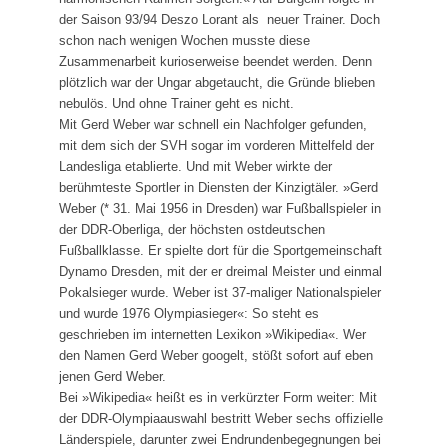
der Saison 93/94 Deszo Lorant als neuer Trainer. Doch
schon nach wenigen Wochen musste diese
Zusammenarbeit kurioserweise beendet werden. Denn
plötzlich war der Ungar abgetaucht, die Gründe blieben
nebulös. Und ohne Trainer geht es nicht.
Mit Gerd Weber war schnell ein Nachfolger gefunden,
mit dem sich der SVH sogar im vorderen Mittelfeld der
Landesliga etablierte. Und mit Weber wirkte der
berühmteste Sportler in Diensten der Kinzigtäler. »Gerd
Weber (* 31. Mai 1956 in Dresden) war Fußballspieler in
der DDR-Oberliga, der höchsten ostdeutschen
Fußballklasse. Er spielte dort für die Sportgemeinschaft
Dynamo Dresden, mit der er dreimal Meister und einmal
Pokalsieger wurde. Weber ist 37-maliger Nationalspieler
und wurde 1976 Olympia­sieger«: So steht es
geschrieben im internetten Lexikon »Wikipedia«. Wer
den Namen Gerd Weber googelt, stößt sofort auf eben
jenen Gerd Weber.
Bei »Wikipedia« heißt es in verkürzter Form weiter: Mit
der DDR-Olympiaauswahl bestritt Weber sechs offizielle
Länderspiele, darunter zwei Endrundenbegegnungen bei