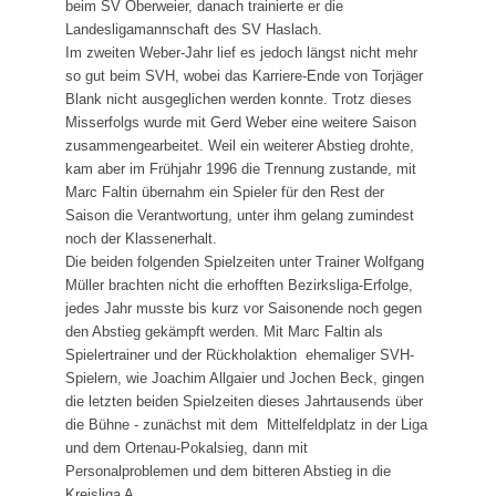
beim SV Oberweier, danach trainierte er die
Landesligamannschaft des SV Haslach.
Im zweiten Weber-Jahr lief es jedoch längst nicht mehr
so gut beim SVH, wobei das Karriere-Ende von Torjäger
Blank nicht ausgeglichen werden konnte. Trotz dieses
Misserfolgs wurde mit Gerd Weber eine weitere Saison
zusammengearbeitet. Weil ein weiterer Abstieg drohte,
kam aber im Frühjahr 1996 die Trennung zustande, mit
Marc Faltin übernahm ein Spieler für den Rest der
Saison die Verantwortung, unter ihm gelang zumindest
noch der Klassenerhalt.
Die beiden folgenden Spielzeiten unter Trainer Wolfgang
Müller brachten nicht die erhofften Bezirksliga-Erfolge,
jedes Jahr musste bis kurz vor Saisonende noch gegen
den Abstieg gekämpft werden. Mit Marc Faltin als
Spielertrainer und der Rückholaktion ehemaliger SVH-
Spielern, wie Joachim Allgaier und Jochen Beck, gingen
die letzten beiden Spielzeiten dieses Jahrtausends über
die Bühne - zu­nächst mit dem Mittelfeldplatz in der Liga
und dem Ortenau-Pokalsieg, dann mit
Personalproblemen und dem bitteren Abstieg in die
Kreisliga A.