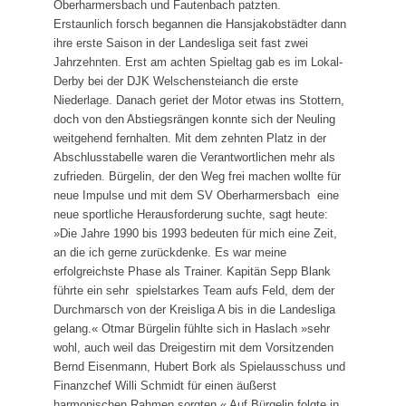
Oberharmersbach und Fautenbach patzten.
Erstaunlich forsch begannen die Hansjakobstädter dann
ihre erste Saison in der Landesliga seit fast zwei
Jahrzehnten. Erst am achten Spieltag gab es im Lokal-
Derby bei der DJK Welschensteianch die erste
Niederlage. Danach geriet der Motor etwas ins Stottern,
doch von den Abstiegsrängen konnte sich der Neuling
weitgehend fernhalten. Mit dem zehnten Platz in der
Abschlusstabelle waren die Verantwortlichen mehr als
zufrieden. Bürgelin, der den Weg frei machen wollte für
neue Impulse und mit dem SV Oberharmersbach eine
neue sportliche Herausforderung suchte, sagt heute:
»Die Jahre 1990 bis 1993 bedeuten für mich eine Zeit,
an die ich gerne zurückdenke. Es war meine
erfolgreichste Phase als Trainer. Kapitän Sepp Blank
führte ein sehr spielstarkes Team aufs Feld, dem der
Durchmarsch von der Kreisliga A bis in die Landesliga
gelang.« Otmar Bürgelin fühlte sich in Haslach »sehr
wohl, auch weil das Dreigestirn mit dem Vorsitzenden
Bernd Eisenmann, Hubert Bork als Spielausschuss und
Finanzchef Willi Schmidt für einen äußerst
harmonischen Rahmen sorgten.« Auf Bürgelin folgte in