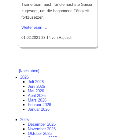
Laufgruppe
Trainerteam auch für die nächste Saison
zugesagt, um die begonnene Tätigkeit
SVH Reisegruppe
fortzusetzen.
SV
Weiterlesen …
Projekte
Haslach
Stadionsanierung 2020
01.02.2021 23:14
von Hajosch
verlängert
mit
Kunstrasen 2010
Trainerteam
Events
[Nach oben]
Erfolge
2026
Juli 2026
Silvester-Cup
Juni 2026
Mai 2026
April 2026
März 2026
Februar 2026
Januar 2026
2025
Dezember 2025
November 2025
Oktober 2025