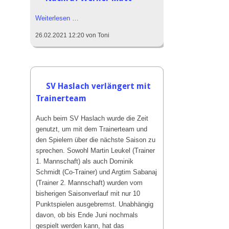
Das SVH Lied
Nachruf
Weiterlesen …
Das SVH Mag und Team
Werner
26.02.2021 12:20
von Toni
Matt
SVH Legenden
Sponsoren
Mitgliedschaft
SV Haslach verlängert mit
Satzung
Trainerteam
SVH Jugendkonzept
Auch beim SV Haslach wurde die Zeit
genutzt, um mit dem Trainerteam und
Abteilungen
den Spielern über die nächste Saison zu
sprechen. Sowohl Martin Leukel (Trainer
Aktive
1. Mannschaft) als auch Dominik
Jugend
Schmidt (Co-Trainer) und Argtim Sabanaj
(Trainer 2. Mannschaft) wurden vom
Alte Herren
bisherigen Saisonverlauf mit nur 10
Schiedsrichter
Punktspielen ausgebremst. Unabhängig
davon, ob bis Ende Juni nochmals
Badminton
gespielt werden kann, hat das