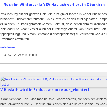
SVH
Noch im Winterschlaf: SV Haslach verliert in Oberkirch
zwei
Punkte
nttäuschung auf der ganzen Linie, die Kinzigtäler fanden in keiner Phase des 
geklaut
Normalform und verloren zurecht. Ob es letztlich an den frühlingshaften Tempe
dezimierten Elf, kann gerätselt werden. Fakt ist, dass neben dem studienbed
Schmieder und Noah Giesler auch der kurzfristige Ausfall von Spielführer Ra
Rippenprellung) und Simon Lehmann (Leistenprobleme) zu verkraften war, die
Aufwärmen abwinkten.
Noch
Weiterlesen …
im
27.03.2022 22:26
von Hajosch
Winterschlaf:
SV
Haslach
verliert
in
Oberkirch
SV Haslach wird in Schlusssekunde ausgekontert
s war nicht das Spiel, das man bei zwei Mannschaften, die nach der Winter
aren, erwarten durfte. Zu sehr neutralisierten sich die beiden Teams, es war l