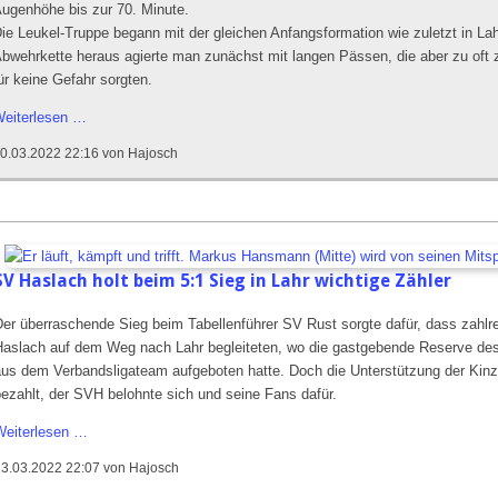
ugenhöhe bis zur 70. Minute.
ie Leukel-Truppe begann mit der gleichen Anfangsformation wie zuletzt in Lah
bwehrkette heraus agierte man zunächst mit langen Pässen, die aber zu oft 
ür keine Gefahr sorgten.
SV
eiterlesen …
Haslach
0.03.2022 22:16
von Hajosch
wird
in
Schlusssekunde
ausgekontert
SV Haslach holt beim 5:1 Sieg in Lahr wichtige Zähler
Der überraschende Sieg beim Tabellenführer SV Rust sorgte dafür, dass zahl
Haslach auf dem Weg nach Lahr begleiteten, wo die gastgebende Reserve des
aus dem Verbandsligateam aufgeboten hatte. Doch die Unterstützung der Kinz
bezahlt, der SVH belohnte sich und seine Fans dafür.
SV
Weiterlesen …
Haslach
13.03.2022 22:07
von Hajosch
holt