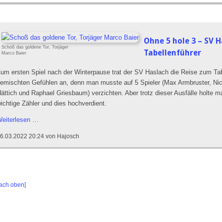
beim
5:1
Sieg
in
Ohne 5 hole 3 – SV 
Lahr
Schoß das goldene Tor, Torjäger
Tabellenführer
wichtige
Marco Baier
Zähler
um ersten Spiel nach der Winterpause trat der SV Haslach die Reise zum Tab
emischten Gefühlen an, denn man musste auf 5 Spieler (Max Armbruster, Nico
ättich und Raphael Griesbaum) verzichten. Aber trotz dieser Ausfälle holte 
ichtige Zähler und dies hochverdient.
Ohne
eiterlesen …
5
6.03.2022 20:24
von Hajosch
hole
3
–
SV
Haslach
ach oben]
siegt
beim
Tabellenführer