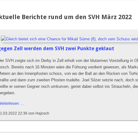
ktuelle Berichte rund um den SVH März 2022
gegen Zell werden dem SVH zwei Punkte geklaut
er SVH zeigte sich im Derby in Zell erholt von der blutarmen Vorstellung in 
orsch. Bereits nach 16 Minuten wäre die Führung verdient gewesen, als Ma
etern an den Innenpfosten schoss, von wo der Ball an den Rücken von Torhü
rallte und dann zum zweiten Pfosten trudelte. Joel Silzer setzte nach, doch s
ollte er seinen Gegner noch umkurven, geriet dabei selbst ins Straucheln, d
ergeben.
Im
eiterlesen …
Derby
1.03.2022 22:36
von Hajosch
gegen
Zell
werden
dem