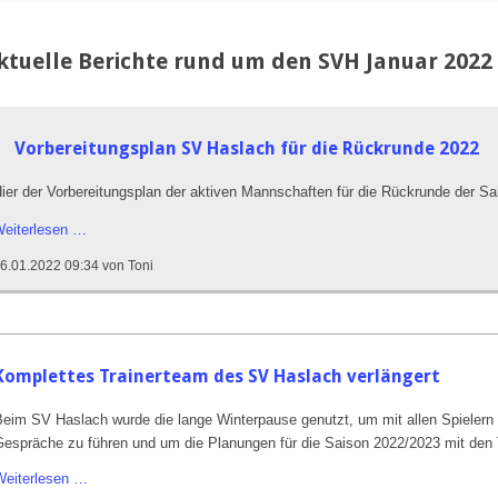
ktuelle Berichte rund um den SVH Januar 2022
Vorbereitungsplan SV Haslach für die Rückrunde 2022
ier der Vorbereitungsplan der aktiven Mannschaften für die Rückrunde der S
Vorbereitungsplan
eiterlesen …
SV
6.01.2022 09:34
von Toni
Haslach
für
die
Rückrunde
2022
Komplettes Trainerteam des SV Haslach verlängert
Beim SV Haslach wurde die lange Winterpause genutzt, um mit allen Spielern
Gespräche zu führen und um die Planungen für die Saison 2022/2023 mit den T
Komplettes
Weiterlesen …