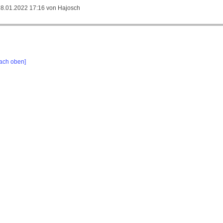
Trainerteam
18.01.2022 17:16
von Hajosch
des
SV
Haslach
verlängert
ach oben]