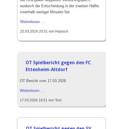
Laufgruppe
wodurch die Entscheidung in der zweiten Hälfte
SVH Reisegruppe
innerhalb weniger Minuten fiel.
Erste
Weiterlesen …
Projekte
SVH-
25.03.2026 20:51
von Hajosch
Niederlage
Stadionsanierung 2020
im
Kunstrasen 2010
neuen
Jahr
Events
OT Spielbericht gegen den FC
Erfolge
Ettenheim-Altdorf
Silvester-Cup
OT Bericht vom 17.03.2026
OT
Weiterlesen …
Spielbericht
17.03.2026 18:51
von Toni
gegen
den
FC
Ettenheim-
Altdorf
OT Spielbericht gegen den SV