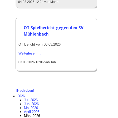
04.03.2026 12:24
von Mana
Cup
in
Fischerbach:
Erfolgreiches
Auftreten
OT Spielbericht gegen den SV
der
Mühlenbach
Haslacher
Juniorenmannschaften
OT Bericht vom 03.03.2026
OT
Weiterlesen …
Spielbericht
03.03.2026 13:06
von Toni
gegen
den
SV
Mühlenbach
[Nach oben]
2026
Juli 2026
Juni 2026
Mai 2026
April 2026
März 2026