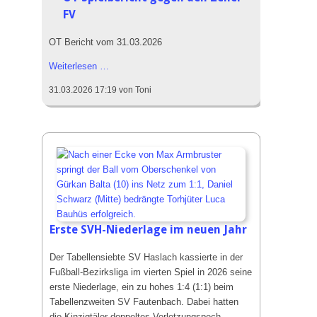
FV
Das SVH Lied
Das SVH Mag und Team
OT Bericht vom 31.03.2026
SVH Legenden
OT
Weiterlesen …
Spielbericht
Sponsoren
31.03.2026 17:19
von Toni
gegen
Mitgliedschaft
den
Zeller
Satzung
FV
SVH Jugendkonzept
Abteilungen
Aktive
Erste SVH-Niederlage im neuen Jahr
Jugend
Alte Herren
Der Tabellensiebte SV Haslach kassierte in der
Fußball-Bezirksliga im vierten Spiel in 2026 seine
Schiedsrichter
erste Niederlage, ein zu hohes 1:4 (1:1) beim
Badminton
Tabellenzweiten SV Fautenbach. Dabei hatten
die Kinzigtäler doppeltes Verletzungspech,