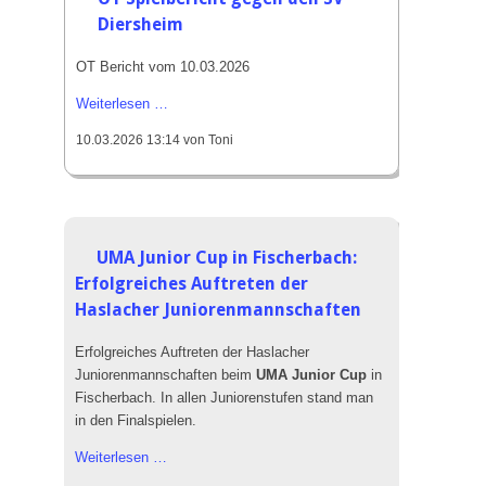
Diersheim
OT Bericht vom 10.03.2026
OT
Weiterlesen …
Spielbericht
10.03.2026 13:14
von Toni
gegen
den
SV
Diersheim
UMA Junior Cup in Fischerbach:
Erfolgreiches Auftreten der
Haslacher Juniorenmannschaften
Erfolgreiches Auftreten der Haslacher
Juniorenmannschaften beim
UMA Junior Cup
in
Fischerbach. In allen Juniorenstufen stand man
in den Finalspielen.
UMA
Weiterlesen …
Junior