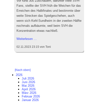
Vor rund 300 Zuschauern, darunter viele SVH-
Fans, stellte der SVH früh die Weichen für das
Erreichen des Halbfinales und bestimmte über
weite Strecken das Spielgeschehen, auch
wenn sich Kehl-Sundheim in der zweiten Hälfte
nochmals aufbäumte, weil beim SVH die
Konzentration etwas nachließ.
SV
Weiterlesen …
Haslach
02.11.2023 23:15
von Toni
steht
im
Halbfinale
des
Bezirkspokals
[Nach oben]
2026
Juli 2026
Juni 2026
Mai 2026
April 2026
März 2026
Februar 2026
Januar 2026