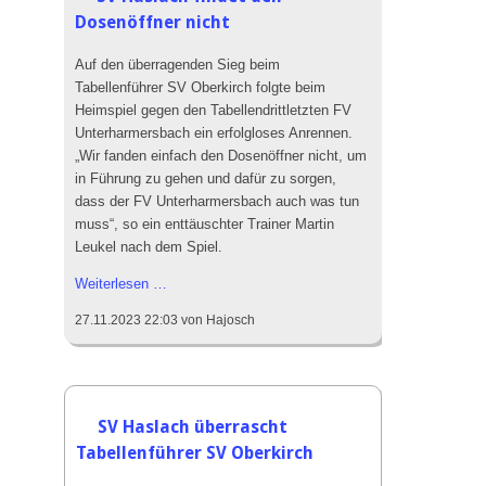
Dosenöffner nicht
Das SVH Lied
Das SVH Mag und Team
Auf den überragenden Sieg beim
Tabellenführer SV Oberkirch folgte beim
SVH Legenden
Heimspiel gegen den Tabellendrittletzten FV
Sponsoren
Unterharmersbach ein erfolgloses Anrennen.
„Wir fanden einfach den Dosenöffner nicht, um
Mitgliedschaft
in Führung zu gehen und dafür zu sorgen,
Satzung
dass der FV Unterharmersbach auch was tun
muss“, so ein enttäuschter Trainer Martin
SVH Jugendkonzept
Leukel nach dem Spiel.
SV
Weiterlesen …
Abteilungen
Haslach
27.11.2023 22:03
von Hajosch
Aktive
findet
den
Jugend
Dosenöffner
Alte Herren
nicht
Schiedsrichter
SV Haslach überrascht
Tabellenführer SV Oberkirch
Badminton