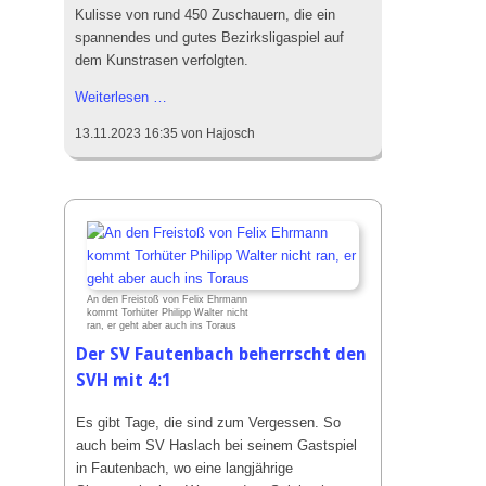
Kulisse von rund 450 Zuschauern, die ein
spannendes und gutes Bezirksligaspiel auf
dem Kunstrasen verfolgten.
Packendes
Weiterlesen …
Derby
13.11.2023 16:35
von Hajosch
zwischen
Haslach
und
Steinach
An den Freistoß von Felix Ehrmann
kommt Torhüter Philipp Walter nicht
ran, er geht aber auch ins Toraus
Der SV Fautenbach beherrscht den
SVH mit 4:1
Es gibt Tage, die sind zum Vergessen. So
auch beim SV Haslach bei seinem Gastspiel
in Fautenbach, wo eine langjährige