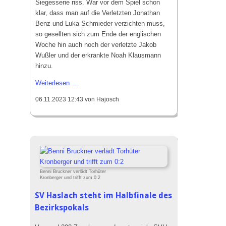
Siegesserie riss. War vor dem Spiel schon
klar, dass man auf die Verletzten Jonathan
Benz und Luka Schmieder verzichten muss,
so gesellten sich zum Ende der englischen
Woche hin auch noch der verletzte Jakob
Wußler und der erkrankte Noah Klausmann
hinzu.
Der
Weiterlesen …
SV
06.11.2023 12:43
von Hajosch
Fautenbach
beherrscht
den
SVH
mit
4:1
Benni Bruckner verlädt Torhüter
Kronberger und trifft zum 0:2
SV Haslach steht im Halbfinale des
Bezirkspokals