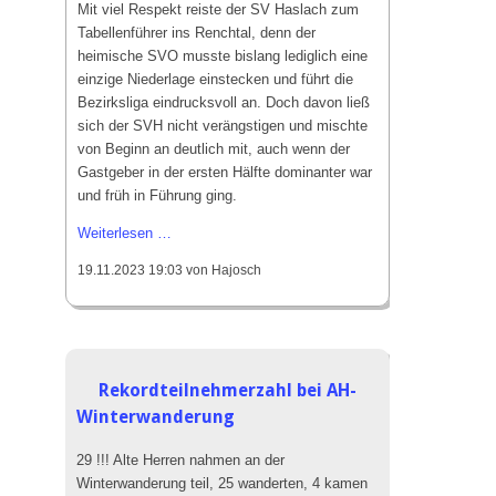
Laufgruppe
Mit viel Respekt reiste der SV Haslach zum
Tabellenführer ins Renchtal, denn der
SVH Reisegruppe
heimische SVO musste bislang lediglich eine
einzige Niederlage einstecken und führt die
Projekte
Bezirksliga eindrucksvoll an. Doch davon ließ
sich der SVH nicht verängstigen und mischte
Stadionsanierung 2020
von Beginn an deutlich mit, auch wenn der
Kunstrasen 2010
Gastgeber in der ersten Hälfte dominanter war
und früh in Führung ging.
Events
SV
Weiterlesen …
Haslach
Erfolge
19.11.2023 19:03
von Hajosch
überrascht
Silvester-Cup
Tabellenführer
SV
Oberkirch
Rekordteilnehmerzahl bei AH-
Winterwanderung
29 !!! Alte Herren nahmen an der
Winterwanderung teil, 25 wanderten, 4 kamen