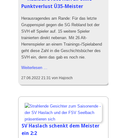
Punktverlust Ü35-Meister
Das SVH Lied
Das SVH Mag und Team
Herausragendes am Rande: Für das letzte
Gruppenspiel gegen die SG Rebland bot der
SVH Legenden
SVH elf Spieler auf. 15 weitere Spieler
Sponsoren
trainierten direkt nebenan. Mit 26 Alt-
Herrenspieler an einem Trainings-/Spielabend
Mitgliedschaft
geht diese Zahl in die Geschichtsbücher des
Satzung
SVH ein, denn das gab es noch nie.
SVH Jugendkonzept
Haslach’s
Weiterlesen …
Alte
27.06.2022 21:31
von Hajosch
Herren
Abteilungen
ohne
Aktive
Punktverlust
Ü35-
Jugend
Meister
Alte Herren
Schiedsrichter
SV Haslach schenkt dem Meister
Badminton
ein 2:2