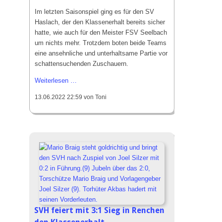
Laufgruppe
Im letzten Saisonspiel ging es für den SV
SVH Reisegruppe
Haslach, der den Klassenerhalt bereits sicher
hatte, wie auch für den Meister FSV Seelbach
um nichts mehr. Trotzdem boten beide Teams
Projekte
eine ansehnliche und unterhaltsame Partie vor
Stadionsanierung 2020
schattensuchenden Zuschauern.
Kunstrasen 2010
SV
Weiterlesen …
Haslach
13.06.2022 22:59
von Toni
schenkt
Events
dem
Erfolge
Meister
ein
Silvester-Cup
2:2
SVH feiert mit 3:1 Sieg in Renchen