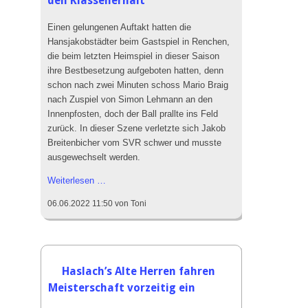
den Klassenerhalt
Einen gelungenen Auftakt hatten die
Hansjakobstädter beim Gastspiel in Renchen,
die beim letzten Heimspiel in dieser Saison
ihre Bestbesetzung aufgeboten hatten, denn
schon nach zwei Minuten schoss Mario Braig
nach Zuspiel von Simon Lehmann an den
Innenpfosten, doch der Ball prallte ins Feld
zurück. In dieser Szene verletzte sich Jakob
Breitenbicher vom SVR schwer und musste
ausgewechselt werden.
SVH
Weiterlesen …
feiert
06.06.2022 11:50
von Toni
mit
3:1
Sieg
in
Renchen
Haslach’s Alte Herren fahren
den
Meisterschaft vorzeitig ein
Klassenerhalt