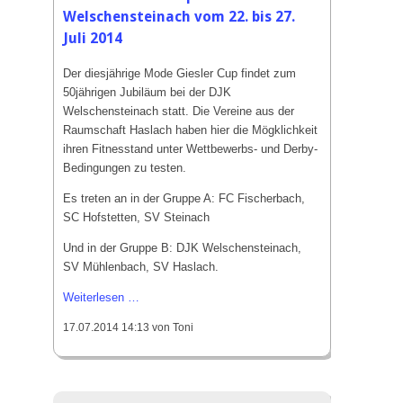
Welschensteinach vom 22. bis 27.
Juli 2014
Der diesjährige Mode Giesler Cup findet zum
50jährigen Jubiläum bei der DJK
Welschensteinach statt. Die Vereine aus der
Raumschaft Haslach haben hier die Mögklichkeit
ihren Fitnesstand unter Wettbewerbs- und Derby-
Bedingungen zu testen.
Es treten an in der
Gruppe A: FC Fischerbach,
SC Hofstetten, SV Steinach
Und in der Gruppe B: DJK Welschensteinach,
SV Mühlenbach, SV Haslach.
Mode
Weiterlesen …
Giesler
17.07.2014 14:13
von Toni
Cup
2014
in
Welschensteinach