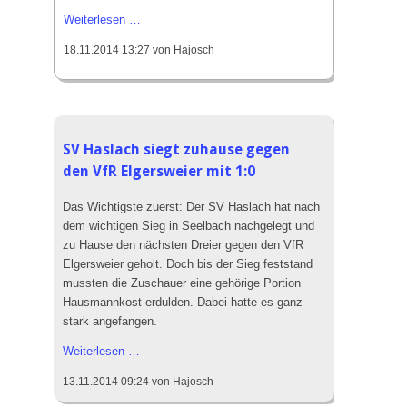
1:2
Weiterlesen …
Derbysieg
18.11.2014 13:27
von Hajosch
für
Hofstetten,
doch
der
war
SV Haslach siegt zuhause gegen
nicht
den VfR Elgersweier mit 1:0
verdient
Das Wichtigste zuerst: Der SV Haslach hat nach
dem wichtigen Sieg in Seelbach nachgelegt und
zu Hause den nächsten Dreier gegen den VfR
Elgersweier geholt. Doch bis der Sieg feststand
mussten die Zuschauer eine gehörige Portion
Hausmannkost erdulden. Dabei hatte es ganz
stark angefangen.
SV
Weiterlesen …
Haslach
13.11.2014 09:24
von Hajosch
siegt