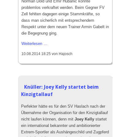
Norman Dold und Emir Hubanic konnte
problemlos verkraftet werden. Beim Gegner FV
Zell fehlten dagegen einige Stammkräfte, so
dass man sicherlich mit entsprechendem
Respekt unter dem neuen Trainer Armin Gabelt in
die Begegnung ging.
Nur
Weiterlesen …
das
10.08.2014 18:25
von Hajosch
Salz
in
der
Suppe
fehlte:
Knüller: Joey Kelly startet beim
SVH-
Kinzigtallauf
Zell
0:0
Perfekter hätte es für den SV Haslach nach der
Übernahme der Organisation für den Kinzigtallauf
nicht laufen können, denn mit
Joey Kelly
startet
ein international bekannter und ambitionierter
Extrem-Sportler als Aushängeschild und Zugpferd