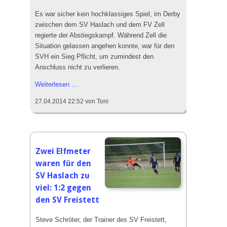
Es war sicher kein hochklassiges Spiel, im Derby
zwischen dem SV Haslach und dem FV Zell
regierte der Abstiegskampf. Während Zell die
Situation gelassen angehen konnte, war für den
SVH ein Sieg Pflicht, um zumindest den
Anschluss nicht zu verlieren.
Spannung
Weiterlesen …
–
27.04.2014 22:52
von Toni
Zittern
–
3
Punkte
für
Zwei Elfmeter
den
waren für den
SV
SV Haslach zu
Haslach:
viel: 1:2 gegen
2:0
den SV Freistett
gegen
den
Steve Schröter, der Trainer des SV Freistett,
FV