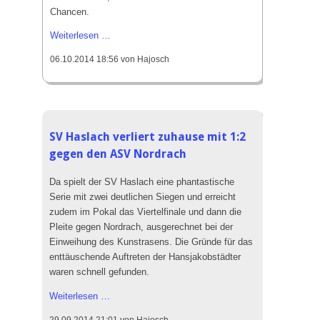
Chancen.
Unterharmersbach
Weiterlesen …
und
06.10.2014 18:56
von Hajosch
Haslach
trennen
sich
torlos
SV Haslach verliert zuhause mit 1:2
gegen den ASV Nordrach
Da spielt der SV Haslach eine phantastische
Serie mit zwei deutlichen Siegen und erreicht
zudem im Pokal das Viertelfinale und dann die
Pleite gegen Nordrach, ausgerechnet bei der
Einweihung des Kunstrasens. Die Gründe für das
enttäuschende Auftreten der Hansjakobstädter
waren schnell gefunden.
SV
Weiterlesen …
Haslach