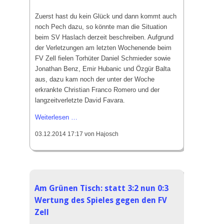
Laufgruppe
Zuerst hast du kein Glück und dann kommt auch
SVH Reisegruppe
noch Pech dazu, so könnte man die Situation
beim SV Haslach derzeit beschreiben. Aufgrund
Projekte
der Verletzungen am letzten Wochenende beim
FV Zell fielen Torhüter Daniel Schmieder sowie
Stadionsanierung 2020
Jonathan Benz, Emir Hubanic und Özgür Balta
Kunstrasen 2010
aus, dazu kam noch der unter der Woche
erkrankte Christian Franco Romero und der
langzeitverletzte David Favara.
Events
Unglückliche
Weiterlesen …
Erfolge
0:1
03.12.2014 17:17
von Hajosch
Silvester-Cup
Niederlage
gegen
SF
Ichenheim
Am Grünen Tisch: statt 3:2 nun 0:3
Wertung des Spieles gegen den FV
Zell