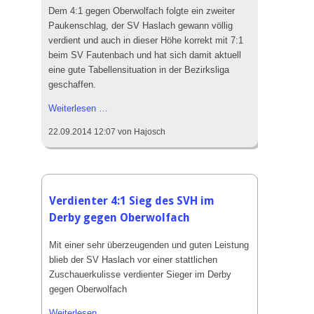
Dem 4:1 gegen Oberwolfach folgte ein zweiter
Paukenschlag, der SV Haslach gewann völlig
verdient und auch in dieser Höhe korrekt mit 7:1
beim SV Fautenbach und hat sich damit aktuell
eine gute Tabellensituation in der Bezirksliga
geschaffen.
7:1,
Weiterlesen …
Haslach
22.09.2014 12:07
von Hajosch
trumpft
in
Fautenbach
groß
auf
Verdienter 4:1 Sieg des SVH im
Derby gegen Oberwolfach
Mit einer sehr überzeugenden und guten Leistung
blieb der SV Haslach vor einer stattlichen
Zuschauerkulisse verdienter Sieger im Derby
gegen Oberwolfach
Verdienter
Weiterlesen …