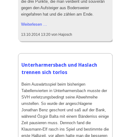
die drei Punkte, die man verdient und souverän
gegen den Aufsteiger aus Bodersweier
eingefahren hat und die zählen am Ende.
Verdienter
Weiterlesen …
3:1
13.10.2014 13:20
von Hajosch
Sieg
gegen
Neuling
Bodersweier
Unterharmersbach und Haslach
trennen sich torlos
Beim Auswärtsspiel beim bisherigen
Tabellenvierten in Unterharmersbach musste der
SVH verletzungsbedingt seine Abwehrreihe
umstellen. So wurde der angeschlagene
Jonathan Benz geschont und saß auf der Bank,
während Özgür Balta mit einem Bänderriss einige
Zeit pausieren muss. Dennoch fand die
Klausmann-Elf rasch ins Spiel und bestimmte die
erste Halbzeit, vor allem hatte man die besseren