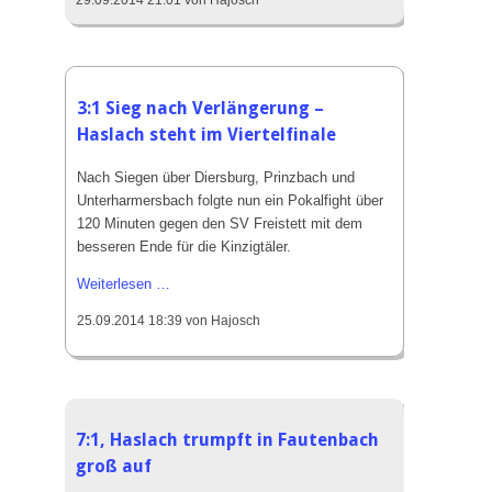
29.09.2014 21:01
von Hajosch
verliert
zuhause
mit
1:2
gegen
3:1 Sieg nach Verlängerung –
den
Haslach steht im Viertelfinale
ASV
Nordrach
Nach Siegen über Diersburg, Prinzbach und
Unterharmersbach folgte nun ein Pokalfight über
120 Minuten gegen den SV Freistett mit dem
besseren Ende für die Kinzigtäler.
3:1
Weiterlesen …
Sieg
25.09.2014 18:39
von Hajosch
nach
Verlängerung
–
Haslach
steht
7:1, Haslach trumpft in Fautenbach
im
groß auf
Viertelfinale