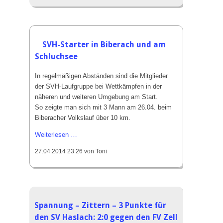
im
Abstiegsduell
mit
3:1
SVH-Starter in Biberach und am
gegen
Schluchsee
den
SC
In regelmäßigen Abständen sind die Mitglieder
Kappel
der SVH-Laufgruppe bei Wettkämpfen in der
näheren und weiteren Umgebung am Start.
So zeigte man sich mit 3 Mann am 26.04. beim
Biberacher Volkslauf über 10 km.
SVH-
Weiterlesen …
Starter
27.04.2014 23:26
von Toni
in
Biberach
und
am
Schluchsee
Spannung – Zittern – 3 Punkte für
den SV Haslach: 2:0 gegen den FV Zell