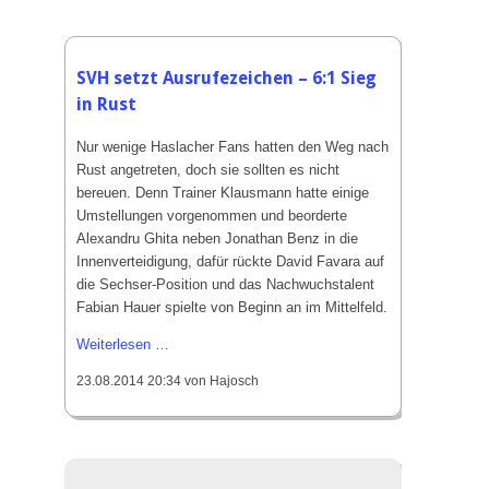
3
Strafstöße
waren
für
SVH setzt Ausrufezeichen – 6:1 Sieg
Elfmeterkiller
in Rust
Schmieder
einer
Nur wenige Haslacher Fans hatten den Weg nach
zuviel.
Rust angetreten, doch sie sollten es nicht
bereuen. Denn Trainer Klausmann hatte einige
Umstellungen vorgenommen und beorderte
Alexandru Ghita neben Jonathan Benz in die
Innenverteidigung, dafür rückte David Favara auf
die Sechser-Position und das Nachwuchstalent
Fabian Hauer spielte von Beginn an im Mittelfeld.
SVH
Weiterlesen …
setzt
23.08.2014 20:34
von Hajosch
Ausrufezeichen
–
6:1
Sieg
in