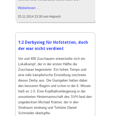
Am
Weiterlesen …
Grünen
25.11.2014 23:30
von Hajosch
Tisch:
statt
3:2
nun
0:3
1:2 Derbysieg für Hofstetten, doch
Wertung
der war nicht verdient
des
Spieles
Vor und 400 Zuschauern entwickelte sich ein
gegen
Lokalkampf, der in der ersten Hälfte die
den
Zuschauer begeisterte. Ein hohes Tempo und
FV
eine tolle kämpferische Einstellung zeichnete
Zell
dieses Derby aus. Die Gastgeber hatten dabei
den besseren Beginn und schon in der 6. Minute
hieß es 1:0. Eine Kopfballverlängerung in der
unsortierten Hintermannschaft des SVH fand den
ungedeckten Michael Krämer, der in den
Strafraum eindrang und Torhüter Daniel
Schmieder überlupfte.