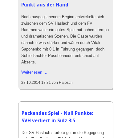
Punkt aus der Hand
Nach ausgeglichenem Beginn entwickelte sich
zwischen dem SV Haslach und dem FV
Rammersweier ein gutes Spiel mit hohem Tempo
und dramatischen Szenen. Die Gäste wurden
danach etwas stärker und wären durch Vitali
Saponenko mit 0:1 in Führung gegangen, doch
Schiedsrichter Poschenrieder entschied auf
Abseits.
SV
Weiterlesen …
Haslach
28.10.2014 18:31
von Hajosch
gibt
beim
2:3
gegen
Rammersweier
Packendes Spiel - Null Punkte:
in
SVH verliert in Sulz 3:5
Schlussminute
Punkt
Der SV Haslach startete gut in die Begegnung
aus