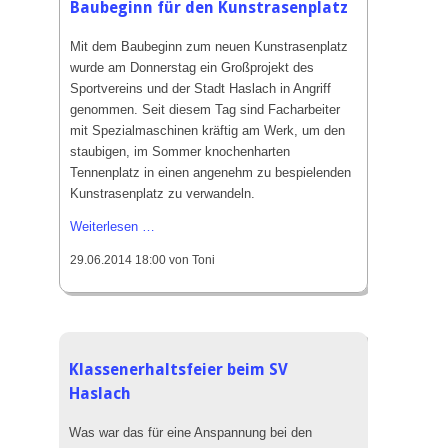
Baubeginn für den Kunstrasenplatz
Mit dem Baubeginn zum neuen Kunstrasenplatz
wurde am Donnerstag ein Großprojekt des
Sportvereins und der Stadt Haslach in Angriff
genommen. Seit diesem Tag sind Facharbeiter
mit Spezialmaschinen kräftig am Werk, um den
staubigen, im Sommer knochenharten
Tennenplatz in einen angenehm zu bespielenden
Kunstrasenplatz zu verwandeln.
Baubeginn
Weiterlesen …
für
29.06.2014 18:00
von Toni
den
Kunstrasenplatz
Klassenerhaltsfeier beim SV
Haslach
Was war das für eine Anspannung bei den