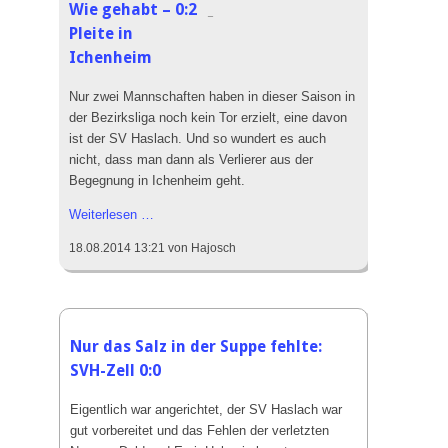
Wie gehabt – 0:2
Rust
_
Pleite in
Ichenheim
Nur zwei Mannschaften haben in dieser Saison in
der Bezirksliga noch kein Tor erzielt, eine davon
ist der SV Haslach. Und so wundert es auch
nicht, dass man dann als Verlierer aus der
Begegnung in Ichenheim geht.
Wie
Weiterlesen …
gehabt
18.08.2014 13:21
von Hajosch
–
0:2
Pleite
in
Ichenheim
Nur das Salz in der Suppe fehlte:
SVH-Zell 0:0
Eigentlich war angerichtet, der SV Haslach war
gut vorbereitet und das Fehlen der verletzten