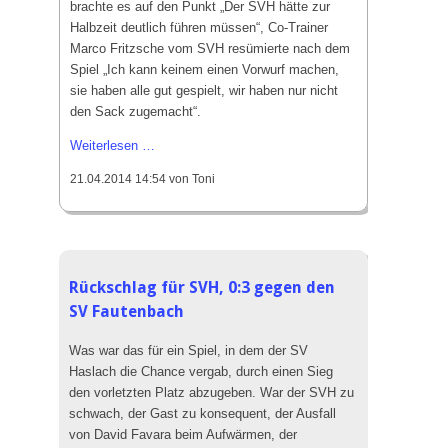
brachte es auf den Punkt „Der SVH hätte zur
Zell
Halbzeit deutlich führen müssen“, Co-Trainer
Marco Fritzsche vom SVH resümierte nach dem
Spiel „Ich kann keinem einen Vorwurf machen,
sie haben alle gut gespielt, wir haben nur nicht
den Sack zugemacht“.
Zwei
Weiterlesen …
Elfmeter
21.04.2014 14:54
von Toni
waren
für
den
SV
Haslach
Rückschlag für SVH, 0:3 gegen den
zu
SV Fautenbach
viel:
1:2
Was war das für ein Spiel, in dem der SV
gegen
Haslach die Chance vergab, durch einen Sieg
den
den vorletzten Platz abzugeben. War der SVH zu
SV
schwach, der Gast zu konsequent, der Ausfall
Freistett
von David Favara beim Aufwärmen, der