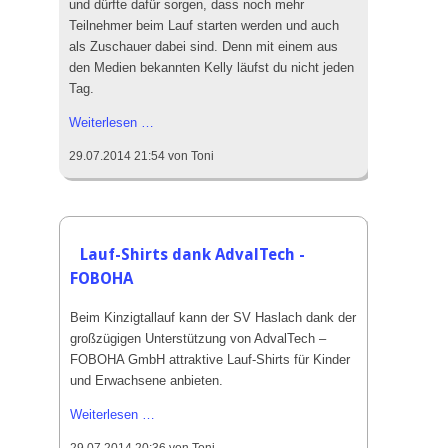
und dürfte dafür sorgen, dass noch mehr
Teilnehmer beim Lauf starten werden und auch
als Zuschauer dabei sind. Denn mit einem aus
den Medien bekannten Kelly läufst du nicht jeden
Tag.
Knüller:
Weiterlesen …
Joey
29.07.2014 21:54
von Toni
Kelly
startet
beim
Kinzigtallauf
Lauf-Shirts dank AdvalTech -
FOBOHA
Beim Kinzigtallauf kann der SV Haslach dank der
großzügigen Unterstützung von AdvalTech –
FOBOHA GmbH attraktive Lauf-Shirts für Kinder
und Erwachsene anbieten.
Lauf-
Weiterlesen …
Shirts
29.07.2014 20:36
von Toni