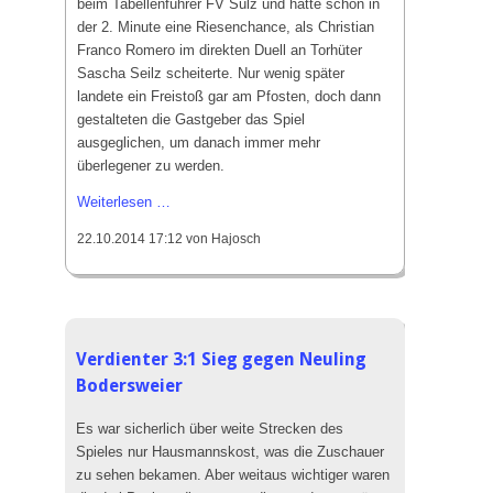
beim Tabellenführer FV Sulz und hatte schon in
der
der 2. Minute eine Riesenchance, als Christian
Hand
Franco Romero im direkten Duell an Torhüter
Sascha Seilz scheiterte. Nur wenig später
landete ein Freistoß gar am Pfosten, doch dann
gestalteten die Gastgeber das Spiel
ausgeglichen, um danach immer mehr
überlegener zu werden.
Packendes
Weiterlesen …
Spiel
22.10.2014 17:12
von Hajosch
-
Null
Punkte:
SVH
verliert
Verdienter 3:1 Sieg gegen Neuling
in
Bodersweier
Sulz
3:5
Es war sicherlich über weite Strecken des
Spieles nur Hausmannskost, was die Zuschauer
zu sehen bekamen. Aber weitaus wichtiger waren