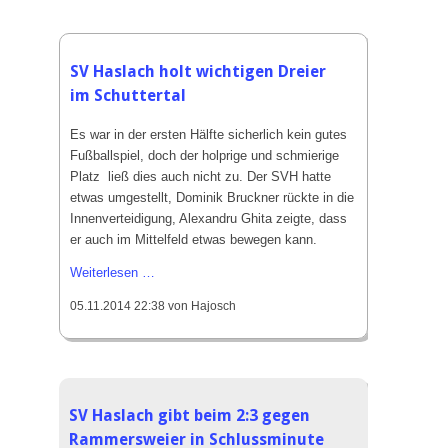
zuhause
gegen
den
VfR
SV Haslach holt wichtigen Dreier
Elgersweier
im Schuttertal
mit
1:0
Es war in der ersten Hälfte sicherlich kein gutes
Fußballspiel, doch der holprige und schmierige
Platz ließ dies auch nicht zu. Der SVH hatte
etwas umgestellt, Dominik Bruckner rückte in die
Innenverteidigung, Alexandru Ghita zeigte, dass
er auch im Mittelfeld etwas bewegen kann.
SV
Weiterlesen …
Haslach
05.11.2014 22:38
von Hajosch
holt
wichtigen
Dreier
im
Schuttertal
SV Haslach gibt beim 2:3 gegen
Rammersweier in Schlussminute