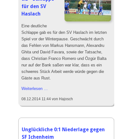
für den SV
Das SVH Lied
Haslach
Das SVH Mag und Team
Eine deutliche
SVH Legenden
Schlappe gab es für den SV Haslach im letzten
Sponsoren
Spiel vor der Winterpause. Geschwächt durch
das Fehlen von Markus Hansmann, Alexandru
Mitgliedschaft
Ghita und David Favara, sowie der Tatsache,
Satzung
dass Christian Franco Romero und Özgür Balta
nur auf der Bank saßen war klar, dass es ein
SVH Jugendkonzept
schweres Stück Arbeit werde würde gegen die
Gäste aus Rust.
Abteilungen
0:5
Weiterlesen …
Aktive
-
08.12.2014 11:44
von Hajosch
Schlappe
Jugend
für
Alte Herren
den
SV
Schiedsrichter
Haslach
Unglückliche 0:1 Niederlage gegen
Badminton
SF Ichenheim