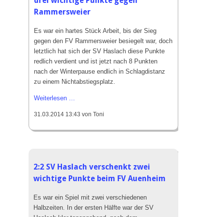
drei wichtige Punkte gegen
Rammersweier
Es war ein hartes Stück Arbeit, bis der Sieg
gegen den FV Rammersweier besiegelt war, doch
letztlich hat sich der SV Haslach diese Punkte
redlich verdient und ist jetzt nach 8 Punkten
nach der Winterpause endlich in Schlagdistanz
zu einem Nichtabstiegsplatz.
1:0
Weiterlesen …
Ahmet
31.03.2014 13:43
von Toni
Celik
beschert
Haslach
drei
wichtige
2:2 SV Haslach verschenkt zwei
Punkte
wichtige Punkte beim FV Auenheim
gegen
Rammersweier
Es war ein Spiel mit zwei verschiedenen
Halbzeiten. In der ersten Hälfte war der SV