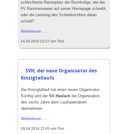
schlechteste Rasenplatz der Bezirksliga, wie der
FV Rammersweier auf seiner Homepage schreibt,
oder die Leistung des Schiedsrichters daran
schuld?
Rückschlag
Weiterlesen …
für
14.04.2014 23:27
von Toni
SVH,
0:3
gegen
den
SV
SVH, der neue Organisator des
Fautenbach
Kinzigtallaufs
Der Kinzigtallauf hat einen neuen Organisator:
Künftig wird der
SV Haslach
die Organisation
des sechs Jahre alten Laufspektakels
übernehmen.
SVH,
Weiterlesen …
der
09.04.2014 22:45
von Toni
neue