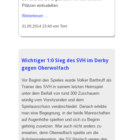
Plätzen eintrudelten.
SV
Weiterlesen …
Haslach
31.05.2014 23:40
von Toni
siegt
4:3
beim
Meister
in
Wichtiger 1:0 Sieg des SVH im Derby
Lahr
gegen Oberwolfach
–
aber
Vor Beginn des Spieles wurde Volker Barthruff als
hilft
Trainer des SVH in seinem letzten Heimspiel
es?
unter dem Beifall von rund 300 Zuschauern
würdig vom Vorsitzenden und dem
Spielausschuss verabschiedet. Danach erlebte
man eine Begegnung, in der beide Mannschaften
auf Augenhöhe spielten und sich zu Beginn
gehörig zusetzen. War auch nicht anders zu
erwarten, denn Oberwolfach spielte um die
Aufstiegsrelegation, der SV Haslach gegen den