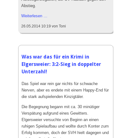
Abstieg.
Wichtiger
Weiterlesen …
1:0
26.05.2014 10:19
von Toni
Sieg
des
SVH
im
Derby
Was war das für ein Krimi in
gegen
Elgersweier: 3:2-Sieg in doppelter
Oberwolfach
Unterzahl!
Das Spiel war rein gar nichts für schwache
Nerven, aber es endete mit einem Happy-End für
die stark aufspielenden Kinzigtäler.
Die Begegnung begann mit ca. 30 minütiger
Verspätung aufgrund eines Gewitters.
Elgersweier versuchte von Beginn an einen
ruhigen Spielaufbau und wollte durch Konter zum
Erfolg kommen, doch der SVH hielt dagegen und