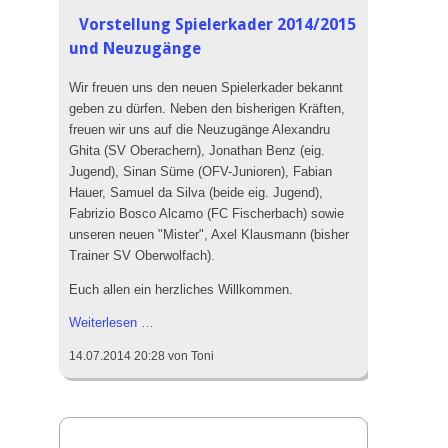
vom
Vorstellung Spielerkader 2014/2015
22.
und Neuzugänge
bis
27.
Wir freuen uns den neuen Spielerkader bekannt
Juli
geben zu dürfen. Neben den bisherigen Kräften,
2014
freuen wir uns auf die Neuzugänge Alexandru
Ghita (SV Oberachern), Jonathan Benz (eig.
Jugend), Sinan Süme (OFV-Junioren), Fabian
Hauer, Samuel da Silva (beide eig. Jugend),
Fabrizio Bosco Alcamo (FC Fischerbach) sowie
unseren neuen "Mister", Axel Klausmann (bisher
Trainer SV Oberwolfach).
Euch allen ein herzliches Willkommen.
Vorstellung
Weiterlesen …
Spielerkader
14.07.2014 20:28
von Toni
2014/2015
und
Neuzugänge