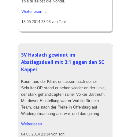
spielte selbst die Konter.
Was
Weiterlesen …
war
13.05.2014 23:03
von Toni
das
für
ein
Krimi
in
SV Haslach gewinnt im
Elgersweier:
Abstiegsduell mit 3:1 gegen den SC
3:2-
Sieg
Kappel
in
Kaum aus der Klinik entlassen nach seiner
doppelter
Schulter-OP stand er schon wieder an der Linie,
Unterzahl!
der stark gehandicapte Trainer Volker Barthruff.
Mit dieser Einstellung war er Vorbild für sein
Team, das nach der Pleite in Offenburg auf
Wiedergutmachung aus war, und das gelang.
SV
Weiterlesen …
Haslach
04.05.2014 23:34
von Toni
gewinnt