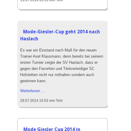
dank
AdvalTech
-
FOBOHA
Mode-Giesler-Cup geht 2014 nach
Haslach
Es war ein Einstand nach Maß für den neuen
Trainer Axel Klausmann, denn bereits bei seinem
ersten Turnier zeigte der SV Haslach, dass er
gegen den Favoriten und Titelverteidiger SC
Hofstetten nicht nur mithalten sondern auch
gewinnen kann.
Mode-
Weiterlesen …
Giesler-
29.07.2014 15:03
von Toni
Cup
geht
2014
nach
Haslach
Mode Giesler Cup 2014 in