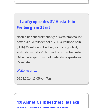
Organisator
des
Kinzigtallaufs
Laufgruppe des SV Haslach in
Freiburg am Start
Nach einer gut dreimonatigen Wettkampfpause
hatten die Mitglieder der SVH-Laufgruppe beim
(Halb)-Marathon in Freiburg die Gelegenheit,
erstmals im Jahr 2014 Ihre Form zu überprüfen.
Dabei gelangen zum Teil mehr als respektable
Resultate.
Laufgruppe
Weiterlesen …
des
06.04.2014 15:05
von Toni
SV
Haslach
in
Freiburg
am
1:0 Ahmet Celik beschert Haslach
Start